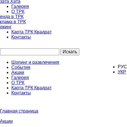
зата Хата
Галерея
О ТРК
енда в ТРК
клама в ТРК
ркинг
Карта ТРК Квадрат
Контакты
Искать
Шопинг и развлечения
РУС
События
УКР
Акции
Галерея
О ТРК
Карта ТРК Квадрат
Контакты
Главная страница
Акции