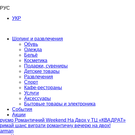
РУС
УКР
Шопинг и развлечения
Обувь
Одежда
Бельё
Косметика
Подарки, сувениры
Детские товары
Развлечения
Спорт
Кафе-рестораны
Услуги
Аксессуары
Бытовые товары и электроника
События
Акции
руємо Романтичний Weekend На Двох у ТЦ «КВАДРАТ»
римай шанс виграти романтичну вечерю на двох!
arman