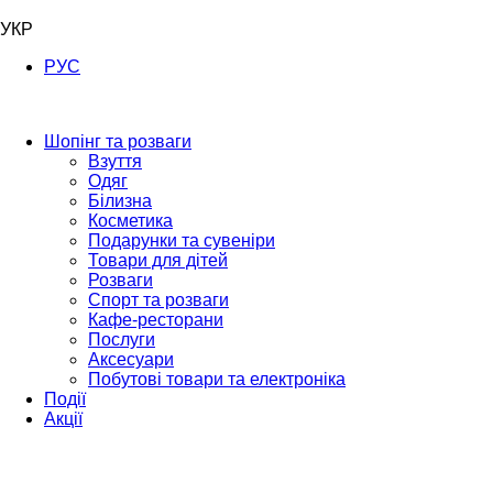
УКР
РУС
Шопінг та розваги
Взуття
Одяг
Білизна
Косметика
Подарунки та сувеніри
Товари для дітей
Розваги
Спорт та розваги
Кафе-ресторани
Послуги
Аксесуари
Побутові товари та електроніка
Події
Акції