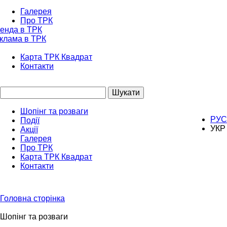
Галерея
Про ТРК
енда в ТРК
клама в ТРК
Карта ТРК Квадрат
Контакти
Шукати
Шопінг та розваги
РУС
Події
УКР
Акції
Галерея
Про ТРК
Карта ТРК Квадрат
Контакти
Головна сторінка
Шопінг та розваги